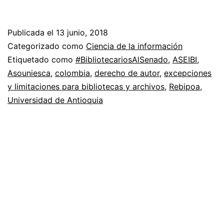
Publicada el
13 junio, 2018
Categorizado como
Ciencia de la información
Etiquetado como
#BibliotecariosAlSenado
,
ASEIBI
,
Asouniesca
,
colombia
,
derecho de autor
,
excepciones
y limitaciones para bibliotecas y archivos
,
Rebipoa
,
Universidad de Antioquia