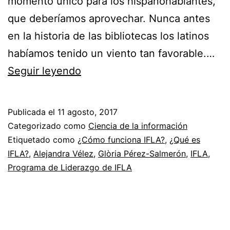
momento único para los hispanohablantes,
que deberíamos aprovechar. Nunca antes
en la historia de las bibliotecas los latinos
habíamos tenido un viento tan favorable.…
¿Cómo
Seguir leyendo
funciona
IFLA?
Publicada el
11 agosto, 2017
Mi
Categorizado como
Ciencia de la información
primer
Etiquetado como
¿Cómo funciona IFLA?
,
¿Qué es
IFLA?
,
Alejandra Vélez
,
Glòria Pérez-Salmerón
,
IFLA
,
año
Programa de Liderazgo de IFLA
en
el
Programa
de