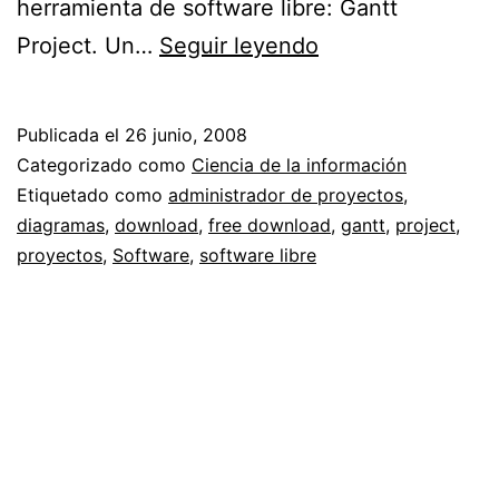
herramienta de software libre: Gantt
Administrando
Project. Un…
Seguir leyendo
proyectos
con
Publicada el
26 junio, 2008
Gantt
Categorizado como
Ciencia de la información
Etiquetado como
administrador de proyectos
,
diagramas
,
download
,
free download
,
gantt
,
project
,
proyectos
,
Software
,
software libre