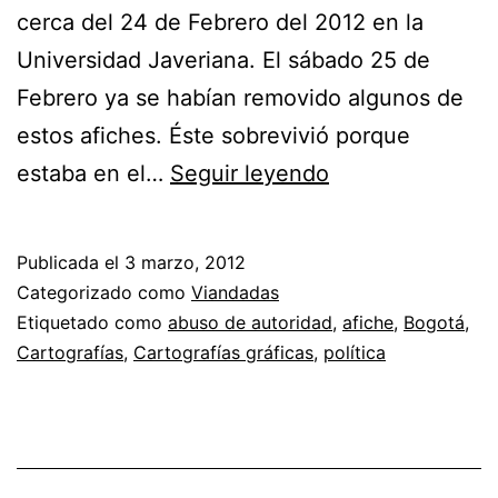
cerca del 24 de Febrero del 2012 en la
Universidad Javeriana. El sábado 25 de
Febrero ya se habían removido algunos de
estos afiches. Éste sobrevivió porque
¿Cuál
estaba en el…
Seguir leyendo
es
tu
Publicada el
3 marzo, 2012
tipo
Categorizado como
Viandadas
de
Etiquetado como
abuso de autoridad
,
afiche
,
Bogotá
,
Cartografías
,
Cartografías gráficas
,
política
sangre?