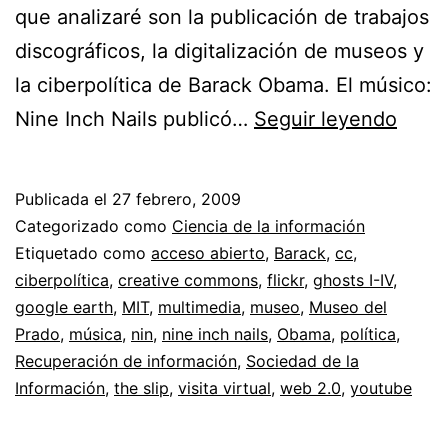
que analizaré son la publicación de trabajos
discográficos, la digitalización de museos y
la ciberpolítica de Barack Obama. El músico:
Acce
Nine Inch Nails publicó…
Seguir leyendo
abier
y
Publicada el
27 febrero, 2009
publi
Categorizado como
Ciencia de la información
en
Etiquetado como
acceso abierto
,
Barack
,
cc
,
ciberpolítica
,
creative commons
,
flickr
,
ghosts I-IV
,
la
google earth
,
MIT
,
multimedia
,
museo
,
Museo del
web
Prado
,
música
,
nin
,
nine inch nails
,
Obama
,
política
,
//
Recuperación de información
,
Sociedad de la
Información
,
the slip
,
visita virtual
,
web 2.0
,
youtube
El
muse