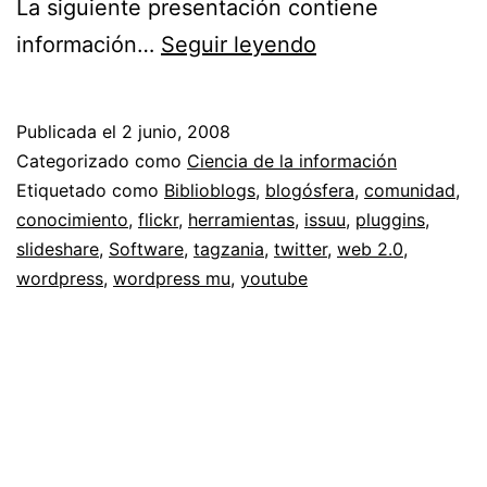
La siguiente presentación contiene
Web
información…
Seguir leyendo
2.0
para
Publicada el
2 junio, 2008
difundir
Categorizado como
Ciencia de la información
el
Etiquetado como
Biblioblogs
,
blogósfera
,
comunidad
,
conocimiento
,
flickr
,
herramientas
,
issuu
,
pluggins
,
conocimiento
slideshare
,
Software
,
tagzania
,
twitter
,
web 2.0
,
wordpress
,
wordpress mu
,
youtube