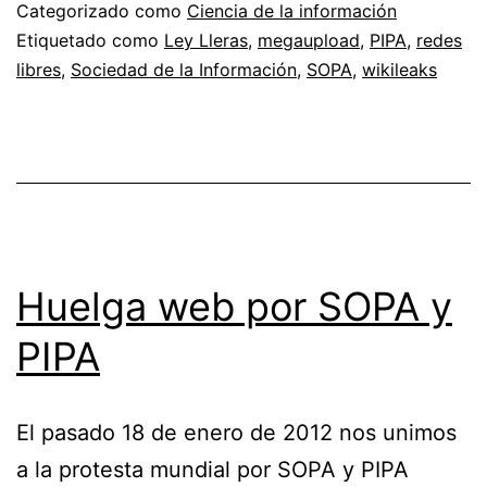
a
Categorizado como
Ciencia de la información
la
Etiquetado como
Ley Lleras
,
megaupload
,
PIPA
,
redes
libres
,
Sociedad de la Información
,
SOPA
,
wikileaks
informació
Huelga web por SOPA y
PIPA
El pasado 18 de enero de 2012 nos unimos
a la protesta mundial por SOPA y PIPA