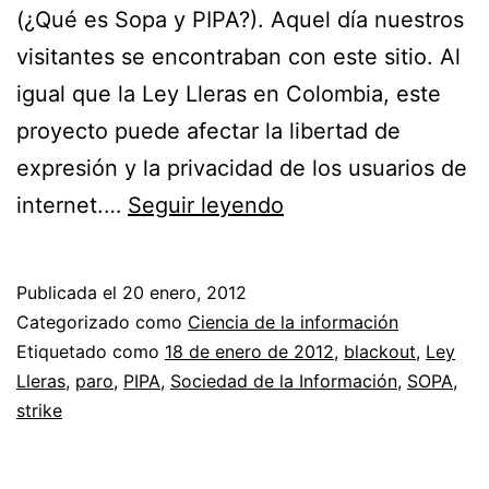
(¿Qué es Sopa y PIPA?). Aquel día nuestros
visitantes se encontraban con este sitio. Al
igual que la Ley Lleras en Colombia, este
proyecto puede afectar la libertad de
expresión y la privacidad de los usuarios de
Huelga
internet.…
Seguir leyendo
web
por
Publicada el
20 enero, 2012
SOPA
Categorizado como
Ciencia de la información
y
Etiquetado como
18 de enero de 2012
,
blackout
,
Ley
Lleras
,
paro
,
PIPA
,
Sociedad de la Información
,
SOPA
,
PIPA
strike