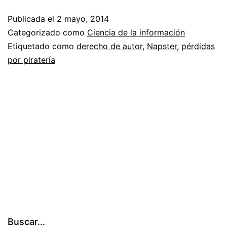
el
Publicada el
2 mayo, 2014
autor
Categorizado como
Ciencia de la información
cuando
Etiquetado como
derecho de autor
,
Napster
,
pérdidas
por piratería
copian
su
obra?
Buscar...