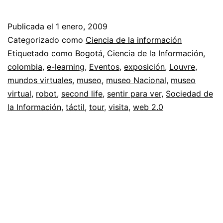
virtuales
//
Publicada el
1 enero, 2009
De
Categorizado como
Ciencia de la información
visita
Etiquetado como
Bogotá
,
Ciencia de la Información
,
colombia
,
e-learning
,
Eventos
,
exposición
,
Louvre
,
por
mundos virtuales
,
museo
,
museo Nacional
,
museo
Second
virtual
,
robot
,
second life
,
sentir para ver
,
Sociedad de
Life
la Información
,
táctil
,
tour
,
visita
,
web 2.0