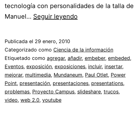
tecnología con personalidades de la talla de
Presentaciones
Manuel…
Seguir leyendo
y
videos
Publicada el
29 enero, 2010
//
Categorizado como
Ciencia de la información
Usando
Etiquetado como
agregar
,
añadir
,
embeber
,
embeded
,
Eventos
,
exposición
,
exposiciones
,
incluir
,
insertar
,
Slideshare
mejorar
,
multimedia
,
Mundaneum
,
Paul Otlet
,
Power
y
Point
,
presentación
,
presentaciones
,
presentations
,
Youtube
problemas
,
Proyecto Campus
,
slideshare
,
trucos
,
video
,
web 2.0
,
youtube