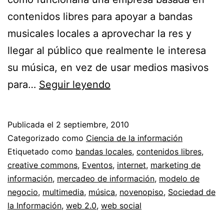
contenidos libres para apoyar a bandas
musicales locales a aprovechar la res y
llegar al público que realmente le interesa
su música, en vez de usar medios masivos
Novenopiso
para…
Seguir leyendo
Producciones
//
Publicada el
2 septiembre, 2010
Plan
Categorizado como
Ciencia de la información
de
Etiquetado como
bandas locales
,
contenidos libres
,
creative commons
,
Eventos
,
internet
,
marketing de
información
información
,
mercadeo de información
,
modelo de
para
negocio
,
multimedia
,
música
,
novenopiso
,
Sociedad de
bandas
la Información
,
web 2.0
,
web social
musicales