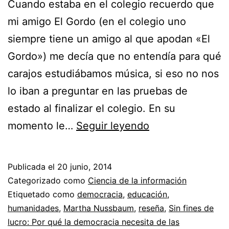
Cuando estaba en el colegio recuerdo que
mi amigo El Gordo (en el colegio uno
siempre tiene un amigo al que apodan «El
Gordo») me decía que no entendía para qué
carajos estudiábamos música, si eso no nos
lo iban a preguntar en las pruebas de
estado al finalizar el colegio. En su
Martha
momento le…
Seguir leyendo
Nussbaum
–
Publicada el
20 junio, 2014
Sin
Categorizado como
Ciencia de la información
fines
Etiquetado como
democracia
,
educación
,
humanidades
,
Martha Nussbaum
,
reseña
,
Sin fines de
de
lucro: Por qué la democracia necesita de las