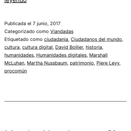
Humanidades
Digitales
Publicada el
7 junio, 2017
Categorizado como
Viandadas
Etiquetado como
ciudadania
,
Ciudadanos del mundo
,
cultura
,
cultura digital
,
David Bollier
,
historia
,
humanidades
,
Humanidades digitales
,
Marshall
McLuhan
,
Martha Nussbaum
,
patrimonio
,
Piere Levy
,
procomún