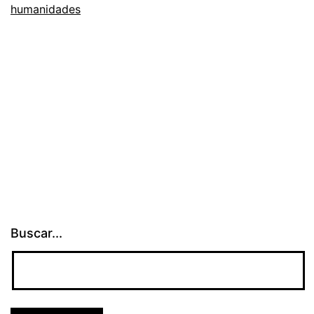
lucro
humanidades
Buscar...