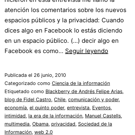
atención los comentarios sobre los nuevos
espacios públicos y la privacidad: Cuando
dices algo en Facebook lo estás diciendo
en un espacio público. (…) decir algo en
Entrevist
Facebook es como…
Seguir leyendo
a
Manuel
Publicada el
26 junio, 2010
Castells
Categorizado como
Ciencia de la información
en
Etiquetado como
Blackberry de Andrés Felipe Arias
,
blog de Fidel Castro
,
Chile
,
comunicación y poder
,
El
economía
,
el quinto poder
,
entrevista
,
Eventos
,
Quinto
intimidad
,
la era de la información
,
Manuel Castells
,
Poder
multimedia
,
Obama
,
privacidad
,
Sociedad de la
Información
,
web 2.0
//