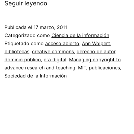
Gestión
Seguir leyendo
del
copyright
Publicada el
17 marzo, 2011
para
Categorizado como
Ciencia de la información
avanzar
Etiquetado como
acceso abierto
,
Ann Wolpert
,
bibliotecas
,
creative commons
,
derecho de autor
,
en
dominio público
,
era digital
,
Managing copyright to
la
advance research and teaching
,
MIT
,
publicaciones
,
investigación
Sociedad de la Información
y
la
enseñanza//
Bibliotecas
y