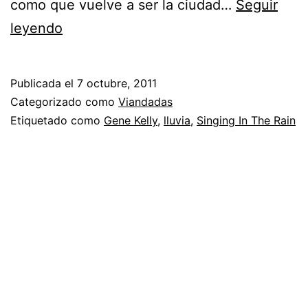
como que vuelve a ser la ciudad…
Seguir
Para
leyendo
estos
días
Publicada el
7 octubre, 2011
(y
Categorizado como
Viandadas
noches)
Etiquetado como
Gene Kelly
,
lluvia
,
Singing In The Rain
de
lluvia…