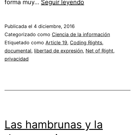
Documental
forma muy…
Seguir leyendo
«Red
de
Publicada el
4 diciembre, 2016
derechos»
Categorizado como
Ciencia de la información
y
Etiquetado como
Article 19
,
Coding Rights
,
documental
,
libertad de expresión
,
Net of Right
,
el
privacidad
futuro
de
Internet
Las hambrunas y la