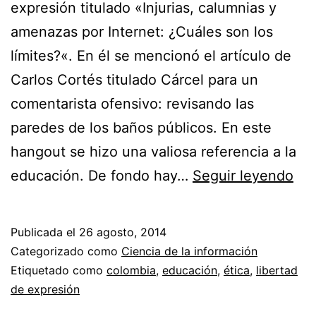
expresión titulado «Injurias, calumnias y
amenazas por Internet: ¿Cuáles son los
límites?«. En él se mencionó el artículo de
Carlos Cortés titulado Cárcel para un
comentarista ofensivo: revisando las
paredes de los baños públicos. En este
hangout se hizo una valiosa referencia a la
Co
educación. De fondo hay…
Seguir leyendo
sob
lib
Publicada el
26 agosto, 2014
de
Categorizado como
Ciencia de la información
exp
Etiquetado como
colombia
,
educación
,
ética
,
libertad
de expresión
inj