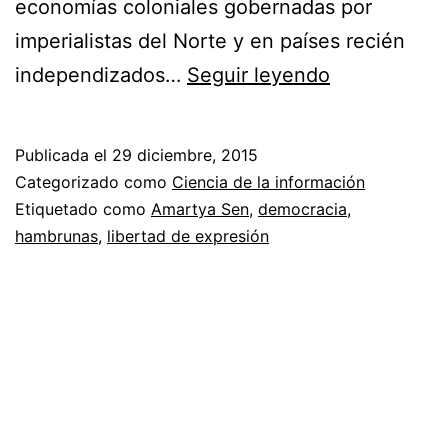
economías coloniales gobernadas por
imperialistas del Norte y en países recién
Las
independizados…
Seguir leyendo
hambrunas
y
Publicada el
29 diciembre, 2015
la
Categorizado como
Ciencia de la información
democracia
Etiquetado como
Amartya Sen
,
democracia
,
hambrunas
,
libertad de expresión