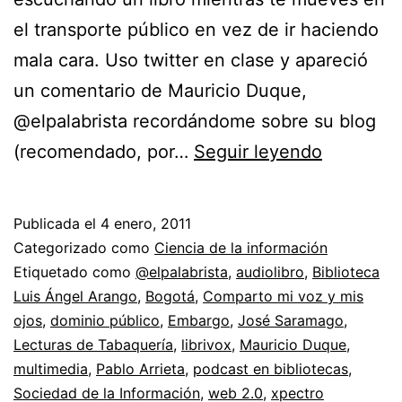
el transporte público en vez de ir haciendo
mala cara. Uso twitter en clase y apareció
un comentario de Mauricio Duque,
@elpalabrista recordándome sobre su blog
Podcast
(recomendado, por…
Seguir leyendo
en
bibliotec
Publicada el
4 enero, 2011
//
Categorizado como
Ciencia de la información
Lecturas
Etiquetado como
@elpalabrista
,
audiolibro
,
Biblioteca
Luis Ángel Arango
,
Bogotá
,
Comparto mi voz y mis
de
ojos
,
dominio público
,
Embargo
,
José Saramago
,
tabaquerí
Lecturas de Tabaquería
,
librivox
,
Mauricio Duque
,
e
multimedia
,
Pablo Arrieta
,
podcast en bibliotecas
,
Sociedad de la Información
,
web 2.0
,
xpectro
ideas