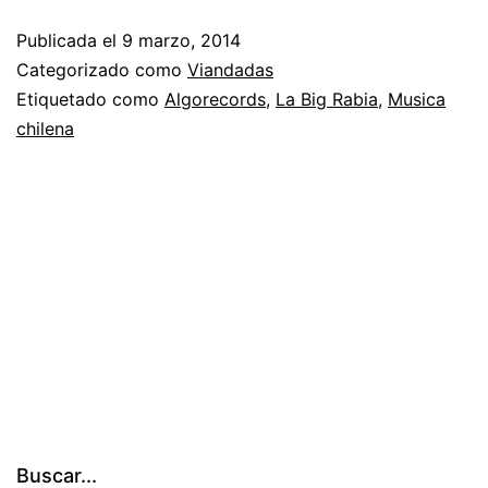
Rabia!
Publicada el
9 marzo, 2014
Categorizado como
Viandadas
Etiquetado como
Algorecords
,
La Big Rabia
,
Musica
chilena
Buscar...