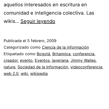
aquellos interesados en escritura en
comunidad e inteligencia colectiva. Las
Jimmy
wikis…
Seguir leyendo
Wales
de
Publicada el
5 febrero, 2009
Wikipedia
Categorizado como
Ciencia de la información
en
Etiquetado como
Bogotá
,
Britannica
,
conferencia
,
creador
,
evento
,
Eventos
,
javeriana
,
Jimmy Walles
,
videoconferencia
nature
,
Sociedad de la Información
,
videoconferencia
,
web 2.0
,
wiki
,
wikipedia