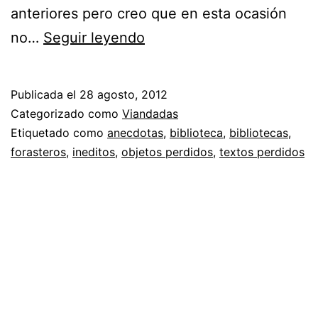
anteriores pero creo que en esta ocasión
Objetos
no…
Seguir leyendo
perdidos:
Sección
Publicada el
28 agosto, 2012
olvidada
Categorizado como
Viandadas
en
Etiquetado como
anecdotas
,
biblioteca
,
bibliotecas
,
forasteros
,
ineditos
,
objetos perdidos
,
textos perdidos
algunas
bibliotecas