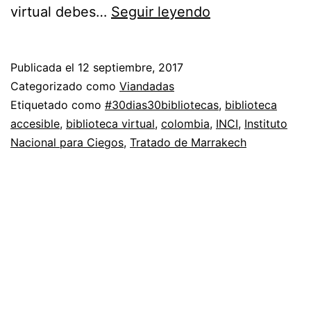
Día
virtual debes…
Seguir leyendo
15:
Biblioteca
Publicada el
12 septiembre, 2017
virtual
Categorizado como
Viandadas
del
Etiquetado como
#30dias30bibliotecas
,
biblioteca
accesible
,
biblioteca virtual
,
colombia
,
INCI
,
Instituto
Instituto
Nacional para Ciegos
,
Tratado de Marrakech
Nacional
para
Ciegos
–
INCI
#30dias30bibli