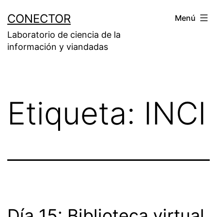
Saltar
CONECTOR
Menú
al
Laboratorio de ciencia de la
contenido
información y viandadas
Etiqueta:
INCI
Día 15: Biblioteca virtual