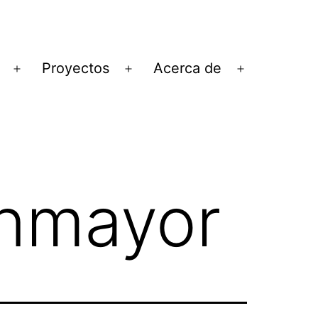
Proyectos
Acerca de
Abrir
Abrir
Abrir
el
el
el
menú
menú
menú
enmayor