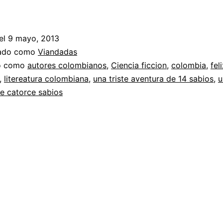
de
la
el
9 mayo, 2013
ciencia
zado como
Viandadas
ficción
do como
autores colombianos
,
Ciencia ficcion
,
colombia
,
fel
,
litereatura colombiana
,
una triste aventura de 14 sabios
,
u
en
e catorce sabios
Colombia