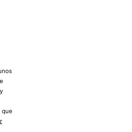
 unos
de
 y
, que
r