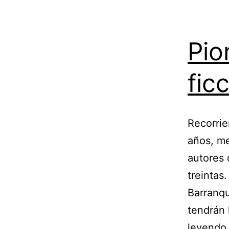
Pio
fic
Recorrie
años, me
autores 
treintas
Barranqu
tendrán 
leyendo