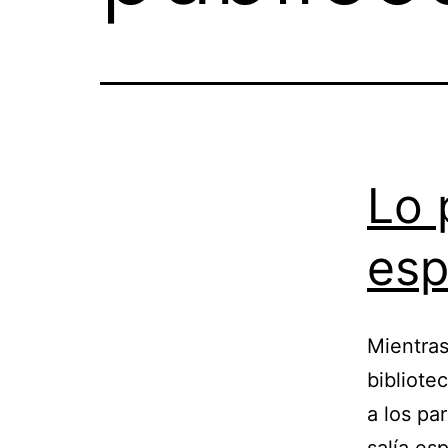
Lo 
esp
Mientras 
bibliote
a los pa