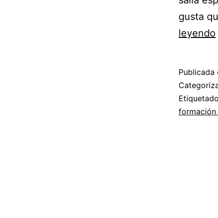
salía es
gusta qu
leyendo
Publicada 
Categori
Etiqueta
formación