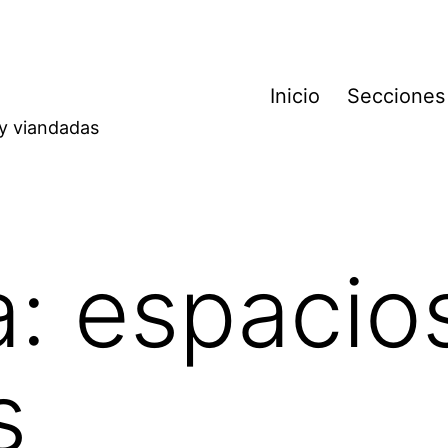
Inicio
Secciones
 y viandadas
a:
espacio
s