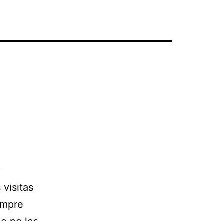
y
 visitas
empre