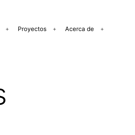
Proyectos
Acerca de
Abrir
Abrir
Abrir
el
el
el
menú
menú
menú
s