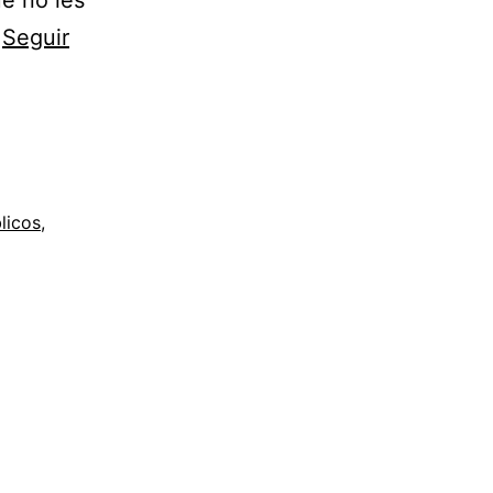
ue no les
…
Seguir
licos
,