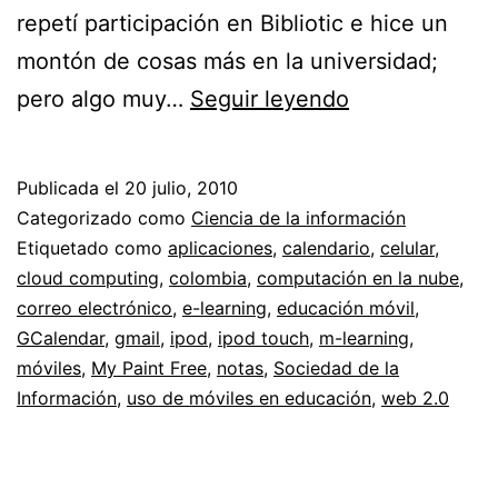
repetí participación en Bibliotic e hice un
montón de cosas más en la universidad;
Escribiendo
pero algo muy…
Seguir leyendo
en
un
Publicada el
20 julio, 2010
iPod
Categorizado como
Ciencia de la información
Touch
Etiquetado como
aplicaciones
,
calendario
,
celular
,
cloud computing
,
colombia
,
computación en la nube
,
//
correo electrónico
,
e-learning
,
educación móvil
,
Cuadernos
GCalendar
,
gmail
,
ipod
,
ipod touch
,
m-learning
,
digitales
móviles
,
My Paint Free
,
notas
,
Sociedad de la
Información
,
uso de móviles en educación
,
web 2.0