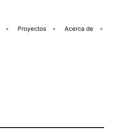
Proyectos
Acerca de
Abrir
Abrir
Abrir
el
el
el
menú
menú
menú