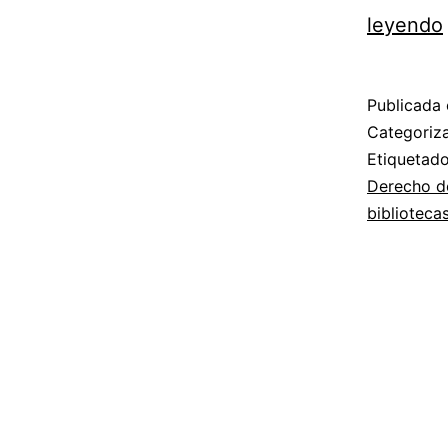
leyendo
Publicada 
Categori
Etiqueta
Derecho d
bibliotecas