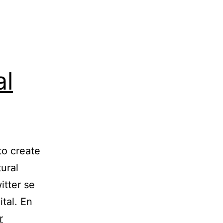
al
to create
tural
itter se
ital. En
r