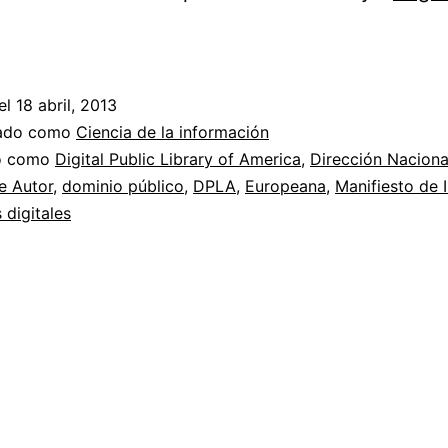
Lanzamiento
de
la
el
18 abril, 2013
Biblioteca
zado como
Ciencia de la información
Pública
do como
Digital Public Library of America
,
Dirección Naciona
e Autor
,
dominio público
,
DPLA
,
Europeana
,
Manifiesto de 
Digital
 digitales
de
América