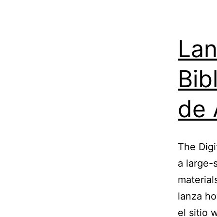
Lan
Bib
de 
The Digi
a large-s
material
lanza ho
el sitio