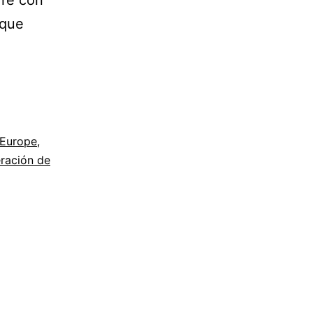
rre con
 que
vación
nEurope
,
ración de