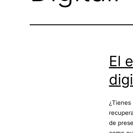
El 
digi
¿Tienes
recupera
de prese