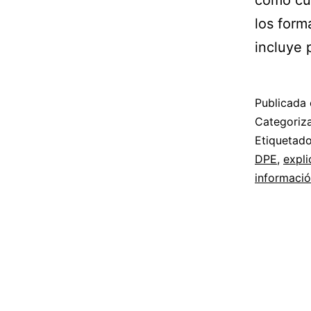
como cua
los form
incluye 
Publicada 
Categori
Etiqueta
DPE
,
expli
informaci