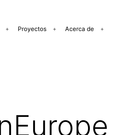
Proyectos
Acerca de
Abrir
Abrir
Abrir
el
el
el
menú
menú
menú
onEurope