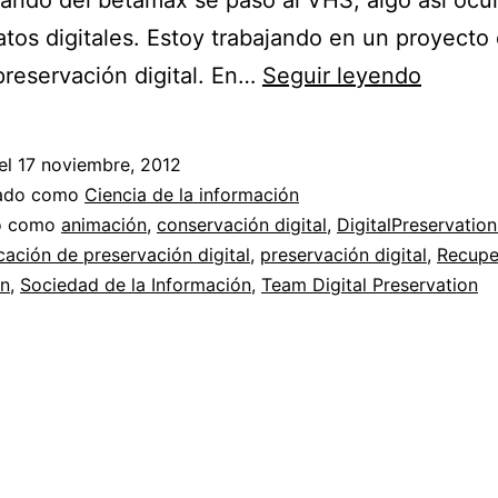
ndo del betamax se pasó al VHS, algo así ocu
atos digitales. Estoy trabajando en un proyecto
El
preservación digital. En…
Seguir leyendo
equipo
de
el
17 noviembre, 2012
preser
zado como
Ciencia de la información
digital
do como
animación
,
conservación digital
,
DigitalPreservatio
cación de preservación digital
,
preservación digital
,
Recupe
ón
,
Sociedad de la Información
,
Team Digital Preservation