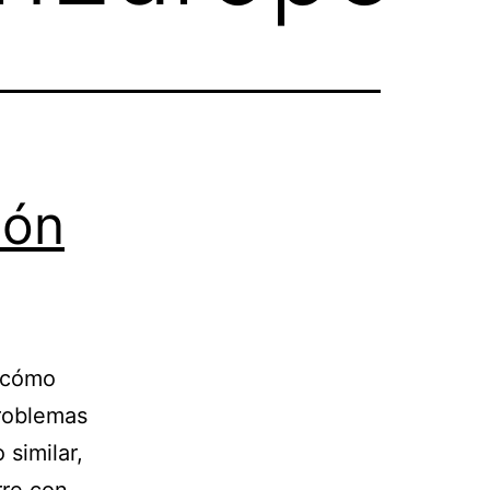
ión
s cómo
problemas
 similar,