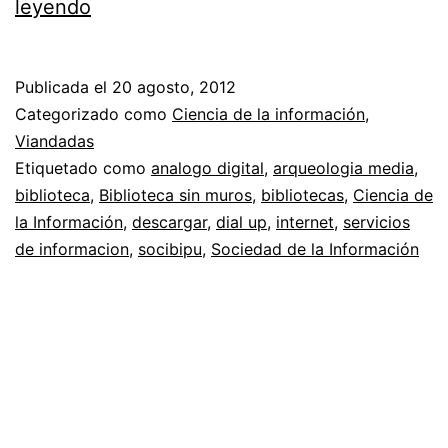
Bajar
leyendo
internet
al
Publicada el
20 agosto, 2012
mundo
Categorizado como
Ciencia de la información
,
físico
Viandadas
Etiquetado como
analogo digital
,
arqueologia media
,
biblioteca
,
Biblioteca sin muros
,
bibliotecas
,
Ciencia de
la Información
,
descargar
,
dial up
,
internet
,
servicios
de informacion
,
socibipu
,
Sociedad de la Información