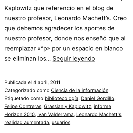
Kaplowitz que referencio en el blog de
nuestro profesor, Leonardo Machett’s. Creo
que debemos agradecer los aportes de
nuestro profesor, donde nos enseñó que al
reemplazar «^p» por un espacio en blanco
Diseño
se eliminan los…
Seguir leyendo
de
materiales
Publicada el
4 abril, 2011
para
Categorizado como
Ciencia de la información
la
Etiquetado como
bibliotecología
,
Daniel Gordillo
,
Felipe Contreras
,
Grassian y Kaplowitz
,
informe
enseñanza
Horizon 2010
,
Ivan Valderrama
,
Leonardo Machett's
,
realidad aumentada
,
usuarios