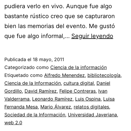
pudiera verlo en vivo. Aunque fue algo
bastante rústico creo que se capturaron
bien las memorias del evento. Me gustó
Video
que fue algo informal,…
Seguir leyendo
de
Relato
Publicada el
18 mayo, 2011
Digita
Categorizado como
Ciencia de la información
//
Etiquetado como
Alfredo Menendez
,
bibliotecología
,
Ciencia de la Información
,
cultura digital
,
Daniel
Memor
Gordillo
,
David Ramírez
,
Felipe Contreras
,
Ivan
del
Valderrama
,
Leonardo Ramírez
,
Luis Ospina
,
Luisa
event
Fernanda Mesa
,
Mario Álvarez
,
relatos digitales
,
Sociedad de la Información
,
Universidad Javeriana
,
web 2.0