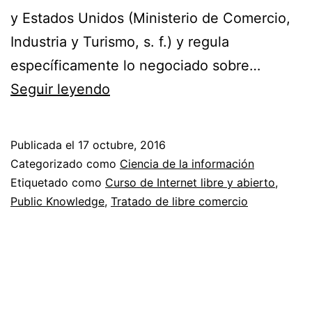
y Estados Unidos (Ministerio de Comercio,
Industria y Turismo, s. f.) y regula
específicamente lo negociado sobre…
El
Seguir leyendo
Tratado
de
Publicada el
17 octubre, 2016
Libre
Categorizado como
Ciencia de la información
Comercio
Etiquetado como
Curso de Internet libre y abierto
,
Public Knowledge
,
Tratado de libre comercio
y
la
defensa
de
Internet