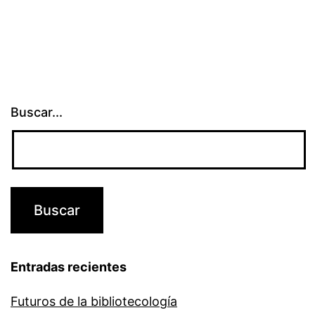
libre
y
abierto
Buscar...
Entradas recientes
Futuros de la bibliotecología