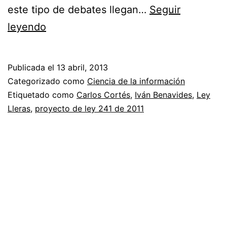
este tipo de debates llegan…
Seguir
Pedagogía
leyendo
de
derecho
Publicada el
13 abril, 2013
de
Categorizado como
Ciencia de la información
autor
Etiquetado como
Carlos Cortés
,
Iván Benavides
,
Ley
Lleras
,
proyecto de ley 241 de 2011
y
acceso
a
la
información