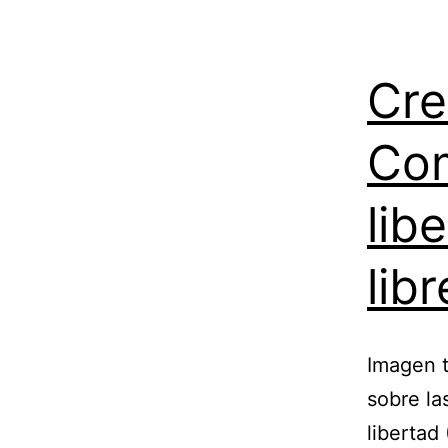
Cre
Com
lib
libr
Imagen 
sobre la
libertad