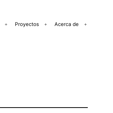
Proyectos
Acerca de
Abrir
Abrir
Abrir
el
el
el
menú
menú
menú