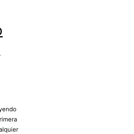
o
o
eyendo
primera
alquier