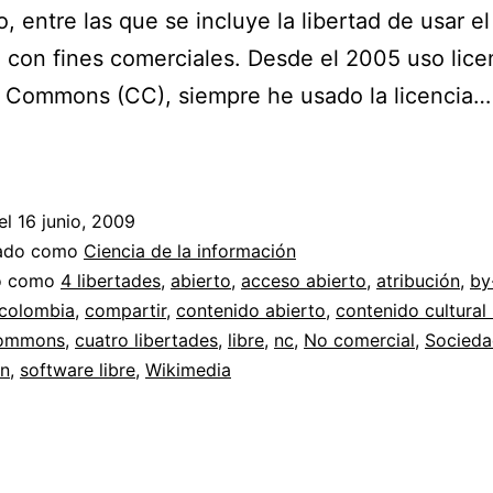
o, entre las que se incluye la libertad de usar el
 con fines comerciales. Desde el 2005 uso lice
e Commons (CC), siempre he usado la licencia
Creative
Commons
«No
el
16 junio, 2009
Comercial»
zado como
Ciencia de la información
y
do como
4 libertades
,
abierto
,
acceso abierto
,
atribución
,
by
colombia
,
compartir
,
contenido abierto
,
contenido cultural 
las
commons
,
cuatro libertades
,
libre
,
nc
,
No comercial
,
Socieda
cuatro
ón
,
software libre
,
Wikimedia
libertades
del
software