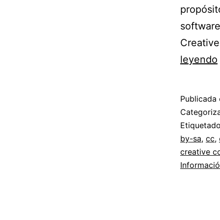
propósit
software
Creativ
leyendo
Publicada 
Categori
Etiqueta
by-sa
,
cc
,
creative 
Informaci