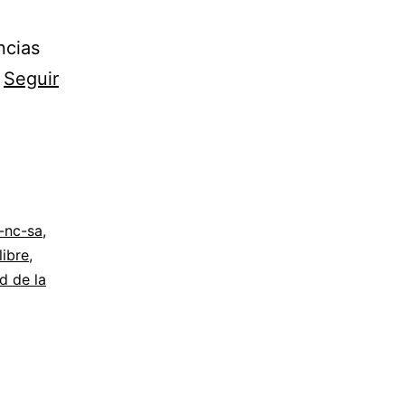
ncias
…
Seguir
-nc-sa
,
libre
,
d de la