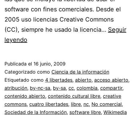
software con fines comerciales. Desde el
2005 uso licencias Creative Commons
(CC), siempre he usado la licencia…
Seguir
Creative
leyendo
Commons
«No
Publicada el
16 junio, 2009
Comercial»
Categorizado como
Ciencia de la información
y
Etiquetado como
4 libertades
,
abierto
,
acceso abierto
,
atribución
,
by-nc-sa
,
by-sa
,
cc
,
colombia
,
compartir
,
las
contenido abierto
,
contenido cultural libre
,
creative
cuatro
commons
,
cuatro libertades
,
libre
,
nc
,
No comercial
,
libertades
Sociedad de la Información
,
software libre
,
Wikimedia
del
software