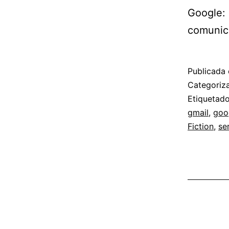
Google: 
comunic
Publicada 
Categori
Etiqueta
gmail
,
goo
Fiction
,
se