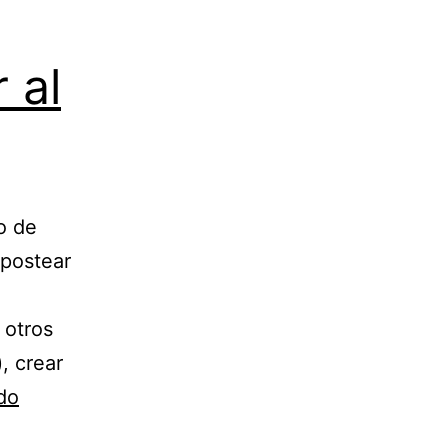
 al
o de
 postear
 otros
, crear
Blip.fm
do
//