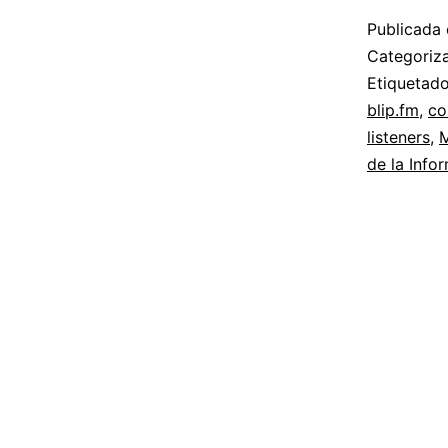
Publicada 
Categori
Etiqueta
blip.fm
,
co
listeners
,
M
de la Info