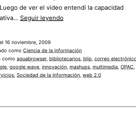
Luego de ver el video entendí la capacidad
Probando
ativa…
Seguir leyendo
Google
Wave
el
16 noviembre, 2009
//
zado como
Ciencia de la información
Pensando
do como
aquabrowser
,
bibliotecarios
,
blip
,
correo electrónic
gle
,
google wave
,
innovación
,
mashups
,
multimedia
,
OPAC
nuevos
rvicios
,
Sociedad de la Información
,
web 2.0
servicios