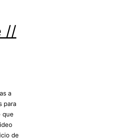
 //
as a
s para
é que
video
icio de