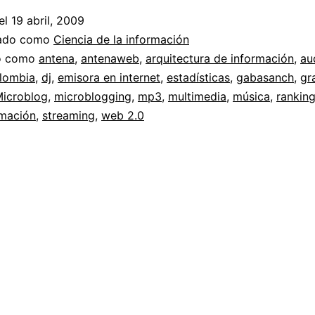
el
19 abril, 2009
zado como
Ciencia de la información
do como
antena
,
antenaweb
,
arquitectura de información
,
au
lombia
,
dj
,
emisora en internet
,
estadísticas
,
gabasanch
,
gr
icroblog
,
microblogging
,
mp3
,
multimedia
,
música
,
rankin
rmación
,
streaming
,
web 2.0