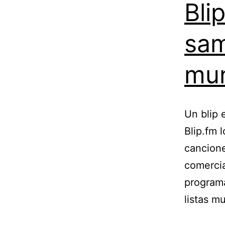
Bli
sam
mu
Un blip 
Blip.fm 
cancione
comercia
programa
listas m