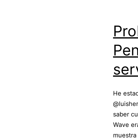
Pro
Pen
ser
He esta
@luisher
saber c
Wave era
muestra 