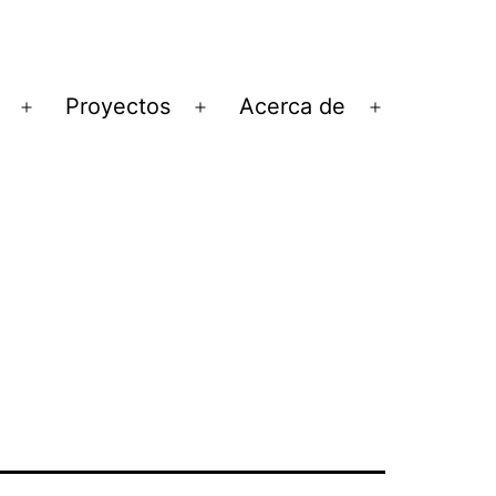
Proyectos
Acerca de
Abrir
Abrir
Abrir
el
el
el
menú
menú
menú