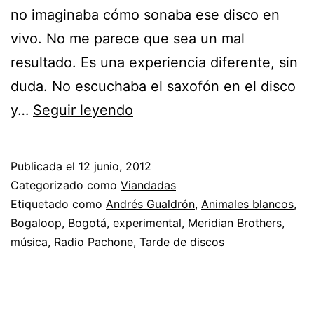
no imaginaba cómo sonaba ese disco en
vivo. No me parece que sea un mal
resultado. Es una experiencia diferente, sin
duda. No escuchaba el saxofón en el disco
Andrés
y…
Seguir leyendo
Gualdrón
y
Publicada el
12 junio, 2012
Los
Categorizado como
Viandadas
animales
Etiquetado como
Andrés Gualdrón
,
Animales blancos
,
Bogaloop
,
Bogotá
,
experimental
,
Meridian Brothers
,
blancos
música
,
Radio Pachone
,
Tarde de discos
en
Radio
Pachone