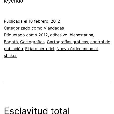
Vacunas,
leyendo
Nuevo
orden
Publicada el
18 febrero, 2012
mundial
Categorizado como
Viandadas
Etiquetado como
2012
,
adhesivo
,
bienestarina
,
Bogotá
,
Cartografías
,
Cartografías gráficas
,
control de
población
,
El jardinero fiel
,
Nuevo órden mundial
,
sticker
Esclavitud total