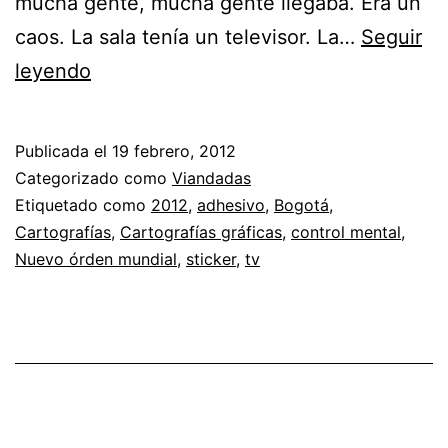
mucha gente, mucha gente llegaba. Era un
caos. La sala tenía un televisor. La…
Seguir
Control
leyendo
mental
Publicada el
19 febrero, 2012
Categorizado como
Viandadas
Etiquetado como
2012
,
adhesivo
,
Bogotá
,
Cartografías
,
Cartografías gráficas
,
control mental
,
Nuevo órden mundial
,
sticker
,
tv