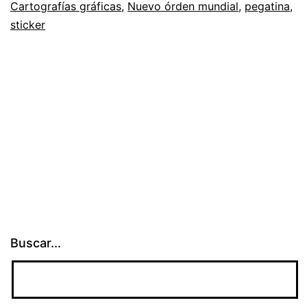
Cartografías gráficas
,
Nuevo órden mundial
,
pegatina
,
sticker
Buscar...