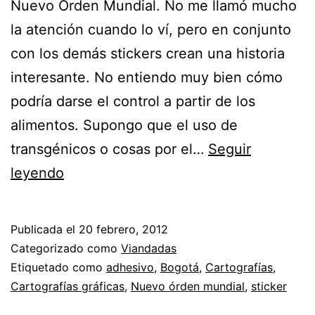
Nuevo Orden Mundial. No me llamó mucho
la atención cuando lo ví, pero en conjunto
con los demás stickers crean una historia
interesante. No entiendo muy bien cómo
podría darse el control a partir de los
alimentos. Supongo que el uso de
transgénicos o cosas por el…
Seguir
Alimentación,
leyendo
Nuevo
orden
Publicada el
20 febrero, 2012
mundial
Categorizado como
Viandadas
Etiquetado como
adhesivo
,
Bogotá
,
Cartografías
,
Cartografías gráficas
,
Nuevo órden mundial
,
sticker