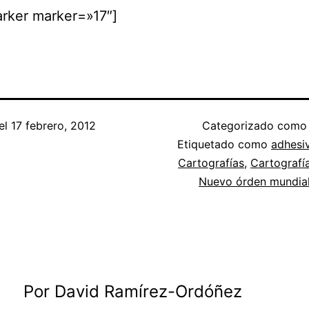
rker marker=»17″]
el
17 febrero, 2012
Categorizado com
Etiquetado como
adhesi
Cartografías
,
Cartografía
Nuevo órden mundia
Por David Ramírez-Ordóñez