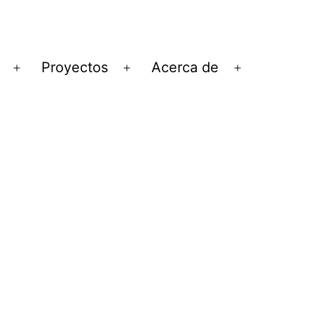
Proyectos
Acerca de
Abrir
Abrir
Abrir
el
el
el
menú
menú
menú