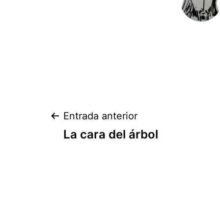
Navegación
Entrada anterior
La cara del árbol
de
entradas