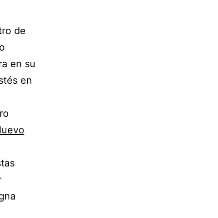
tro de
lo
ra en su
stés en
ro
Nuevo
stas
r
igna