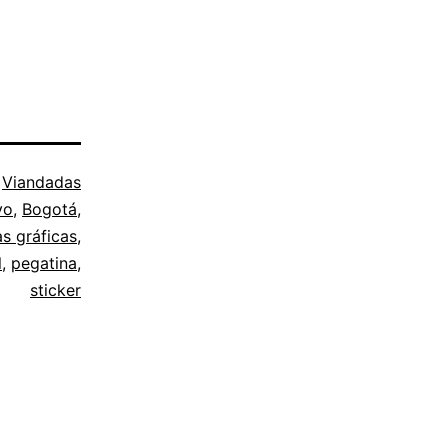
o
Viandadas
vo
,
Bogotá
,
s gráficas
,
l
,
pegatina
,
sticker