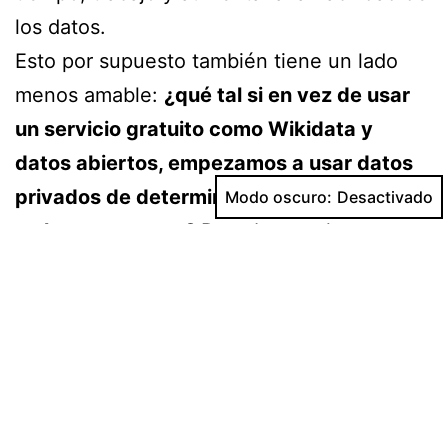
los datos.
Esto por supuesto también tiene un lado
menos amable:
¿qué tal si en vez de usar
un servicio gratuito como Wikidata y
datos abiertos, empezamos a usar datos
privados de determinadas compañías que
Modo oscuro:
no los compartan?
Pues bueno, hay una
discusión muy interesante por ese camino,
pero no me voy a meter ahí por ahora.
Sobre feminismo de
datos
E
n todo este proceso algo que empezó