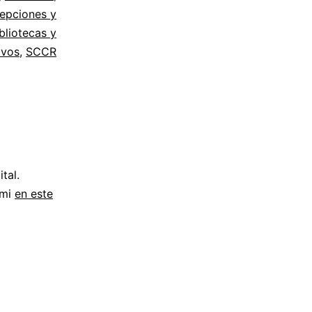
epciones y
bliotecas y
ivos
,
SCCR
tal.
 mi
en este