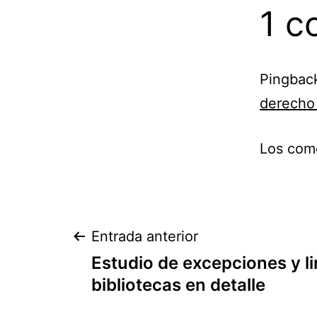
1 c
Pingbac
derecho 
Los come
Navegación
Entrada anterior
Estudio de excepciones y l
de
bibliotecas en detalle