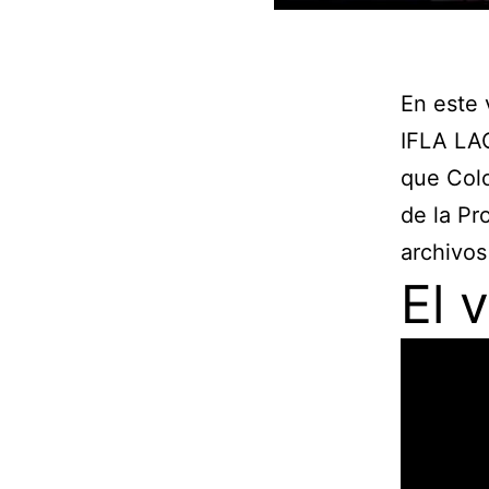
En este 
IFLA LAC
que Col
de la Pr
archivos
El 