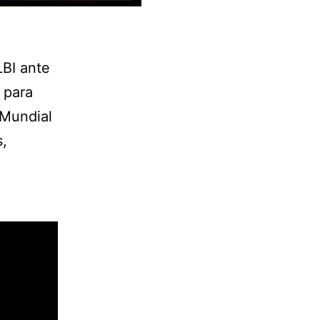
LBI ante
 para
 Mundial
s,