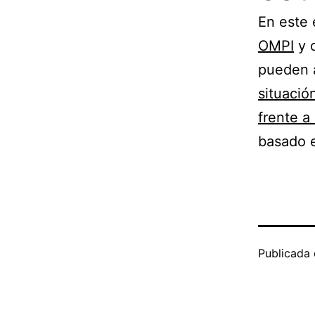
En este
OMPI
y c
pueden a
situació
frente a
basado e
Publicada 