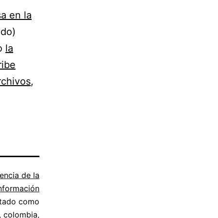
a en la
ndo)
io
la
ribe
rchivos
,
encia de la
nformación
etado como
,
colombia
,