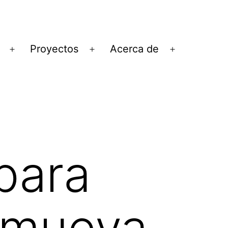
Proyectos
Acerca de
Abrir
Abrir
Abrir
el
el
el
menú
menú
menú
 para
omueva