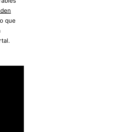
rables
eden
ro que
a
tal.