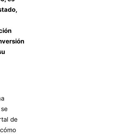
stado,
ción
inversión
su
na
 se
tal de
 cómo