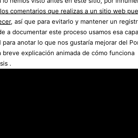
lo hemos visto antes en este sitio, por innume
los comentarios que realizas a un sitio web pu
ecer
, así que para evitarlo y mantener un regist
de a documentar este proceso usamos esa cap
l para anotar lo que nos gustaría mejorar del Por
a breve explicación animada de cómo funciona
is .