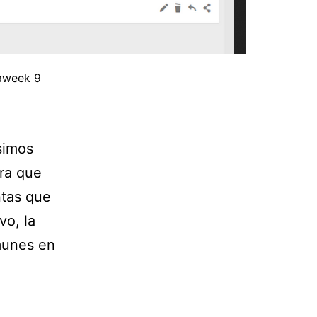
taweek 9
simos
ara que
ntas que
vo, la
munes en