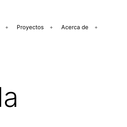
Proyectos
Acerca de
Abrir
Abrir
Abrir
el
el
el
menú
menú
menú
la