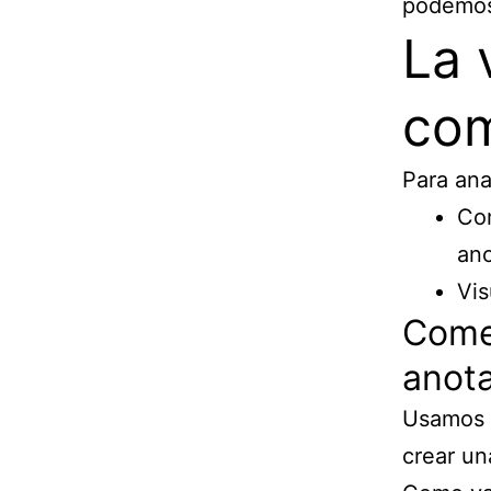
podemos
La 
com
Para ana
Com
ano
Vis
Comen
anota
Usamos 
crear un