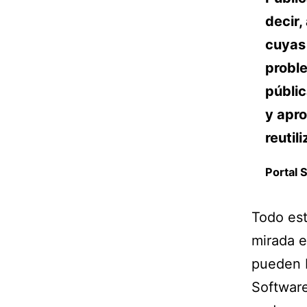
decir,
cuyas 
probl
públic
y apro
reutil
Portal 
Todo est
mirada e
pueden b
Software