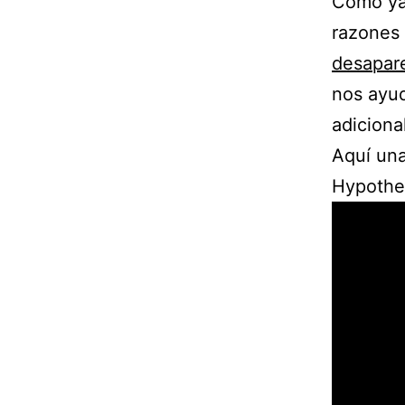
Como ya 
razones
desapar
nos ayu
adiciona
Aquí un
Hypothes