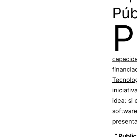
Púb
P
capacida
financia
Tecnolo
iniciati
idea: si
software
presenta
Public