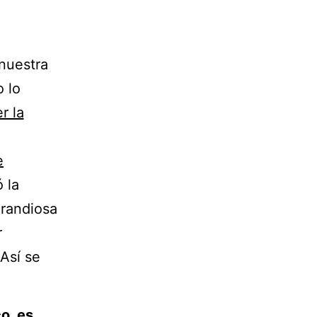
nuestra
 lo
r la
e
 la
grandiosa
r
Así se
o, es