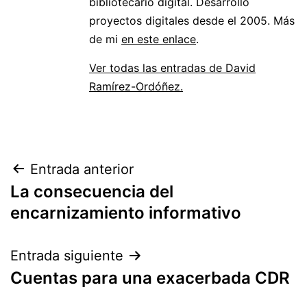
bibliotecario digital. Desarrollo
proyectos digitales desde el 2005. Más
de mi
en este enlace
.
Ver todas las entradas de David
Ramírez-Ordóñez.
Navegación
Entrada anterior
La consecuencia del
de
encarnizamiento informativo
entradas
Entrada siguiente
Cuentas para una exacerbada CDR