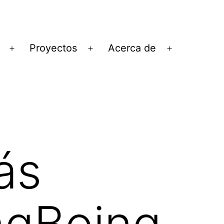
Proyectos
Acerca de
Abrir
Abrir
Abrir
el
el
el
menú
menú
menú
ás
ngBoing