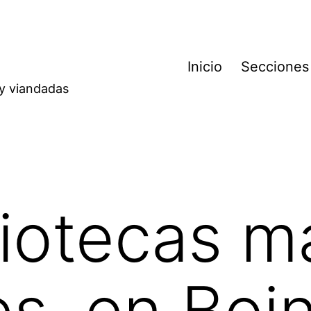
Inicio
Secciones
 y viandadas
liotecas m
es, en Boi