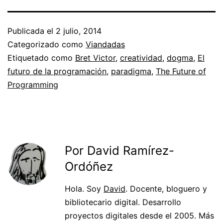
Publicada el
2 julio, 2014
Categorizado como
Viandadas
Etiquetado como
Bret Victor
,
creatividad
,
dogma
,
El
futuro de la programación
,
paradigma
,
The Future of
Programming
Por David Ramírez-
Ordóñez
Hola. Soy
David
. Docente, bloguero y
bibliotecario digital. Desarrollo
proyectos digitales desde el 2005. Más