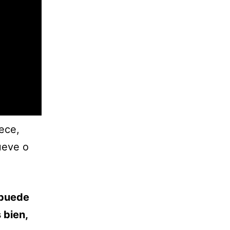
ece,
ueve o
 puede
 bien,