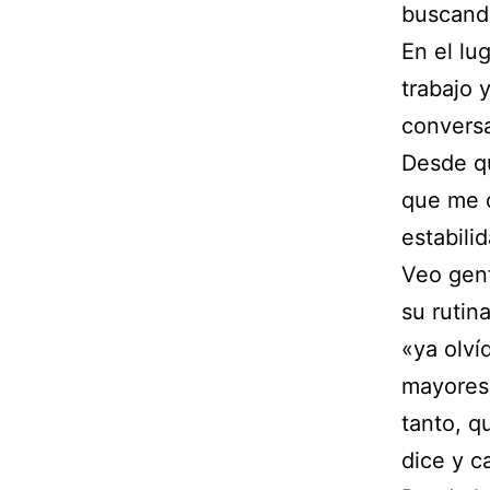
buscand
En el lu
trabajo 
conversa
Desde qu
que me d
estabili
Veo gent
su rutin
«ya olví
mayores 
tanto, q
dice y c