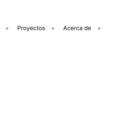
Proyectos
Acerca de
Abrir
Abrir
Abrir
el
el
el
menú
menú
menú