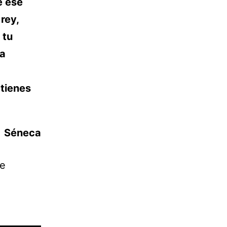
e ese
rey,
 tu
la
 tienes
Séneca
ce