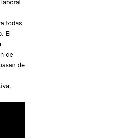
laboral
ra todas
. El
a
an de
 pasan de
,
iva,