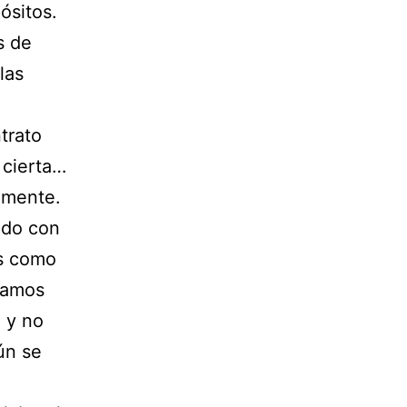
ósitos.
s de
las
trato
 cierta…
lmente.
ndo con
as como
stamos
 y no
ún se