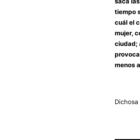
saca las
tiempo s
cuál el 
mujer, c
ciudad;
provocas
menos a
Dichosa 