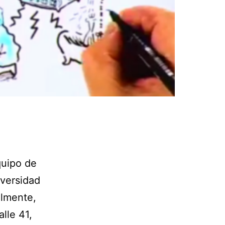
quipo de
iversidad
almente,
alle 41,