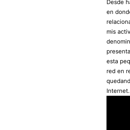
Desde ha
en donde
relacion
mis acti
denomina
presenta
esta peq
red en r
quedando
Internet.