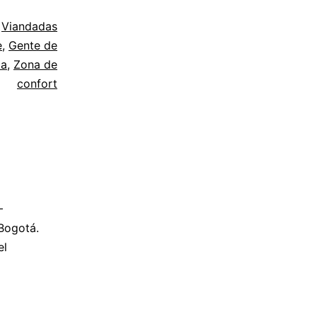
o
Viandadas
e
,
Gente de
ca
,
Zona de
confort
–
 Bogotá.
el