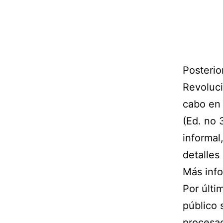
Posterio
Revoluci
cabo
en 
(Ed. no 
informal
detalles
Más inf
Por últi
público 
procesad