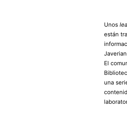
Unos
le
están tr
informac
Javerian
El comun
Bibliote
una seri
contenid
laborato