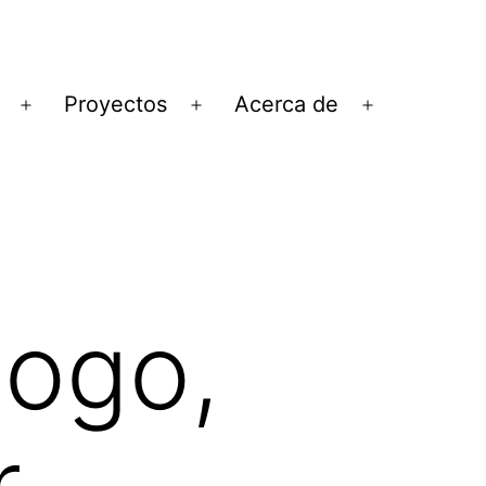
Proyectos
Acerca de
Abrir
Abrir
Abrir
el
el
el
menú
menú
menú
logo,
r