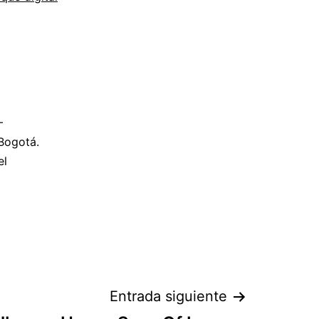
–
 Bogotá.
el
Entrada siguiente