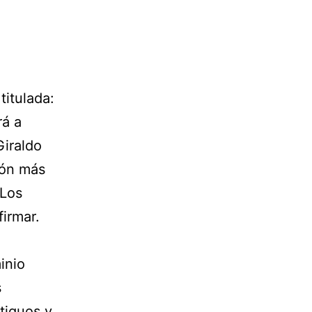
titulada:
rá a
Giraldo
ión más
 Los
firmar.
inio
s
tiguos y