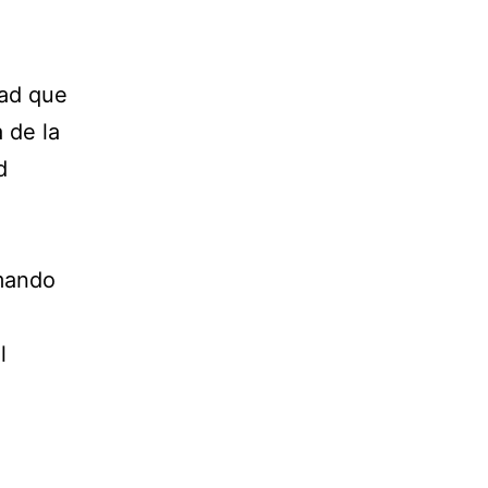
dad que
 de la
d
l
amando
l
.