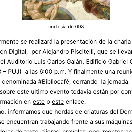
cortesía de 098
rmente se realizará la presentación de la
charla 
ón Digital, por Alejandro Piscitelli, que se lleva
el Auditorio Luis Carlos Galán, Ed
ificio Gabriel 
3 – PUJ) a las 6:00 p.m.
Y finalmente una reun
, denominada #Bibliocafé, cerrando la jornada.
 sobre este último evento todavía están por con
ormación en
este
o
este
enlace.
mo, informamos que hordas de criaturas del Dom
se encuentran trabajando frente a sus máquina
oras de texto, tijeras, crayolas, documentos an