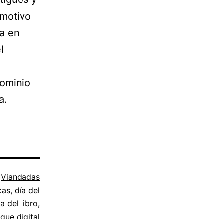
 motivo
ha en
l
Dominio
a.
o
Viandadas
cas
,
día del
a del libro
,
eque digital