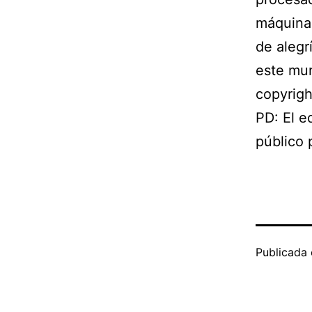
máquinas
de alegr
este mun
copyrigh
PD: El e
público 
Publicada 