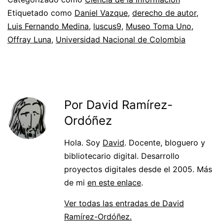
Etiquetado como
Daniel Vazque
,
derecho de autor
,
Luis Fernando Medina
,
luscus9
,
Museo Toma Uno
,
Offray Luna
,
Universidad Nacional de Colombia
Por David Ramírez-
Ordóñez
Hola. Soy
David
. Docente, bloguero y
bibliotecario digital. Desarrollo
proyectos digitales desde el 2005. Más
de mi
en este enlace
.
Ver todas las entradas de David
Ramírez-Ordóñez.