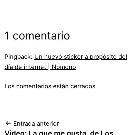
1 comentario
Pingback:
Un nuevo sticker a propósito del
día de internet | Nomono
Los comentarios están cerrados.
Navegación
Entrada anterior
Video: La que me gusta, de Los