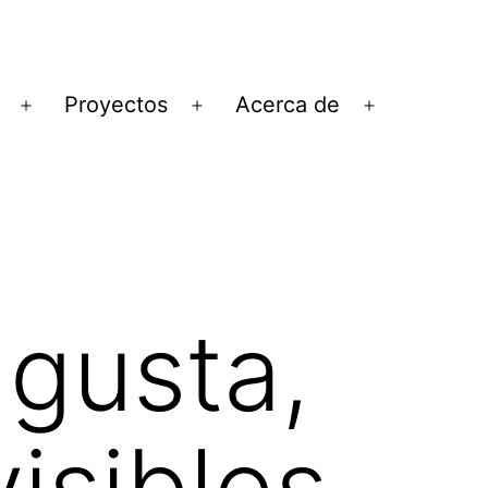
Proyectos
Acerca de
Abrir
Abrir
Abrir
el
el
el
menú
menú
menú
 gusta,
isibles