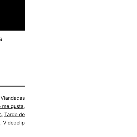
s
o
Viandadas
e me gusta
,
s
,
Tarde de
s
,
Videoclip