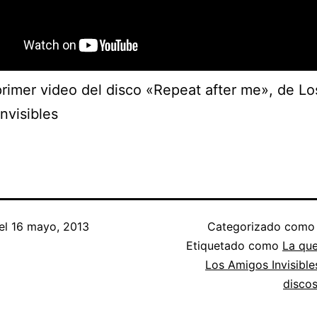
primer video del disco «Repeat after me», de Lo
nvisibles
el
16 mayo, 2013
Categorizado com
Etiquetado como
La qu
Los Amigos Invisible
disco