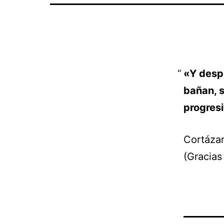
«Y despu
bañan, s
progresi
Cortázar
(Gracias 