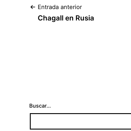
Navegación
Entrada anterior
Chagall en Rusia
de
entradas
Buscar...