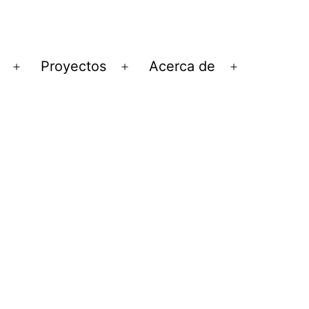
Proyectos
Acerca de
Abrir
Abrir
Abrir
el
el
el
menú
menú
menú