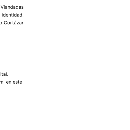
o
Viandadas
,
identidad
,
io Cortázar
tal.
 mi
en este