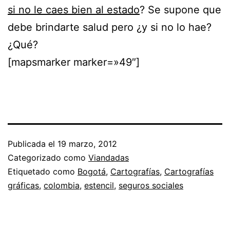
si no le caes bien al estado
? Se supone que
debe brindarte salud pero ¿y si no lo hae?
¿Qué?
[mapsmarker marker=»49″]
Publicada el
19 marzo, 2012
Categorizado como
Viandadas
Etiquetado como
Bogotá
,
Cartografías
,
Cartografías
gráficas
,
colombia
,
estencil
,
seguros sociales