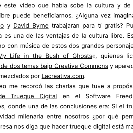
é este video que habla sobe la cultura y de
libre puede beneficiarnos. ¿Alguna vez imagi
no
y
David Byrne
trabajaran para tí gratis? P
a es una de las ventajas de la cultura libre. E
ho con música de estos dos grandes personaje
My Life in the Bush of Ghosts
«, quienes li
 de dos temas bajo Creative Commons
y aparec
emezclados por
Lacreativa.com
.
deo me recordó las charlas que tuve a propósi
de Trueque Digital
en el Software Free
s, donde una de las conclusiones era: Si el t
ividad milenaria entre nosotros ¿por qué perm
esa nos diga que hacer trueque digital está ma