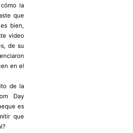
 cómo la
naste que
ues bien,
ste video
s, de su
cenciaron
en en el
to de la
dom Day
rueque es
itir que
l?