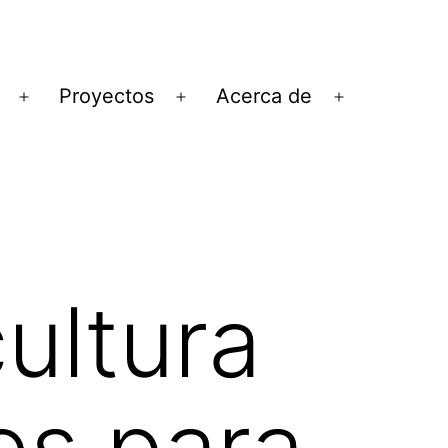
Proyectos
Acerca de
Abrir
Abrir
Abrir
el
el
el
menú
menú
menú
ultura
es para