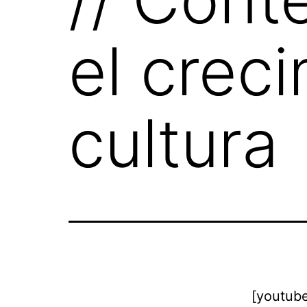
el crec
cultura
[youtub