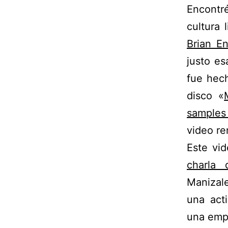
Encontr
cultura 
Brian E
justo es
fue hec
disco «
samples
video r
Este vi
charla 
Manizale
una act
una empr