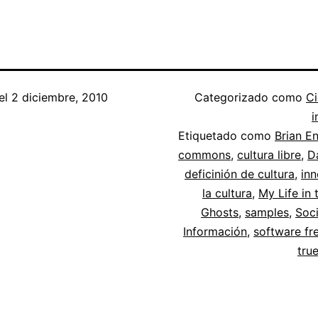
el
2 diciembre, 2010
Categorizado como
Ci
i
Etiquetado como
Brian E
commons
,
cultura libre
,
D
deficinión de cultura
,
in
la cultura
,
My Life in 
Ghosts
,
samples
,
Soc
Información
,
software f
tru