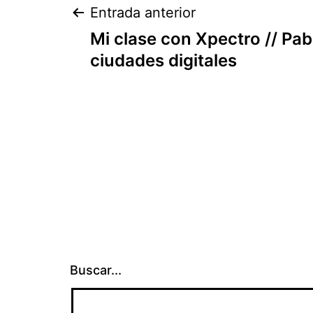
Navegación
Entrada anterior
Mi clase con Xpectro // Pab
de
ciudades digitales
entradas
Buscar...