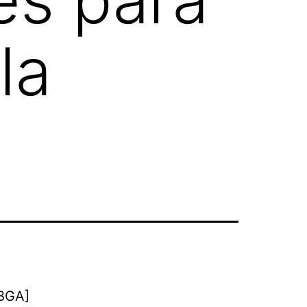
la
BGA]