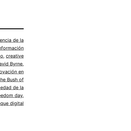
encia de la
nformación
no
,
creative
avid Byrne
,
novación en
the Bush of
iedad de la
reedom day
,
eque digital