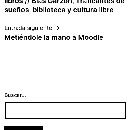
libros // Blas Garzón, Traficantes de
entradas
sueños, biblioteca y cultura libre
Entrada siguiente
Metiéndole la mano a Moodle
Buscar...